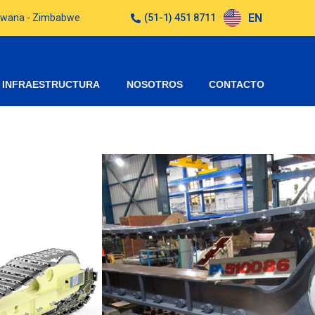
EN
otswana - Zimbabwe
(51-1) 451 8711
INFRAESTRUCTURA
NOSOTROS
CONTACTO
DOR ASSEMBLY
 RB-3005044 (RH)
RB-3005043 (LH)
G003551-02 / G003551-01