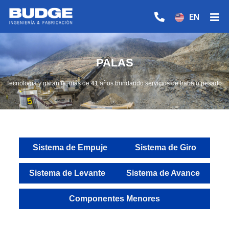
EN
PALAS
Tecnología y garantía, más de 41 años brindando servicios de trabajo pesado.
Sistema de Empuje
Sistema de Giro
Sistema de Levante
Sistema de Avance
Componentes Menores