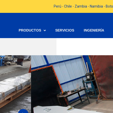
Perú - Chile - Zambia - Namibia - B
PRODUCTOS
SERVICIOS
INGENIERÍA
BARRA
Código Budge:
P/N BUCYRUS:
P/N CAT: 143-5