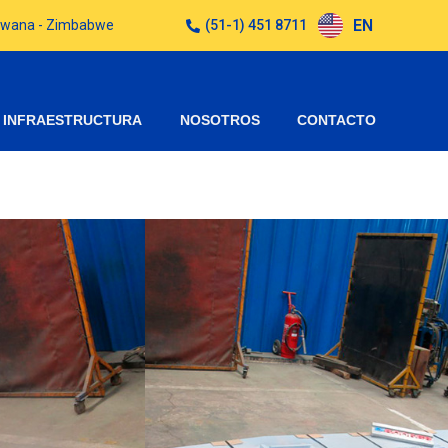
EN
otswana - Zimbabwe
(51-1) 451 8711
INFRAESTRUCTURA
NOSOTROS
CONTACTO
 ECUALIZADORA
 RB-3005047
 S102133
854